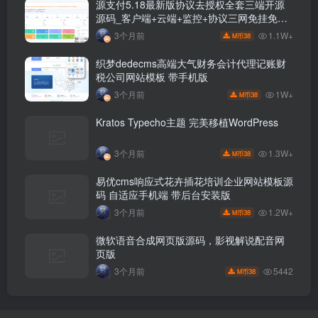
源支付5.18最新版协议去授权全套三端开源
源码_客户端+云端+监控+协议三网免挂免输
入（全套版）
1.1W+
3个月前
38
M币
织梦dedecms高端大气财务会计代理记账财
税公司网站模板 带手机版
1W+
3个月前
38
M币
Kratos Typecho主题 完美移植WordPress
1.3W+
3个月前
38
M币
易优cms响应式花卉插花培训企业网站模板源
码 自适应手机端 带后台安装版
1.2W+
3个月前
38
M币
微软语音合成网页版源码，影视解说配音网
页版
5442
3个月前
38
M币