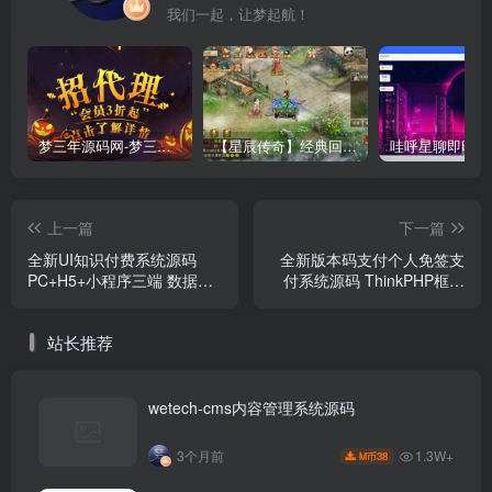
我们一起，让梦起航！
梦三年源码网-梦三年ym会员代理详情
【星辰传奇】经典回合制手游+安卓端+GM工具+详细搭建教程
上一篇
下一篇
全新UI知识付费系统源码
全新版本码支付个人免签支
PC+H5+小程序三端 数据互
付系统源码 ThinkPHP框架
通支持采集资源 全开源版
开发 全开源 亲测
站长推荐
wetech-cms内容管理系统源码
1.3W+
3个月前
38
M币