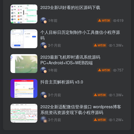
2023全新UI好看的社区源码下载
619
1年前
38
M币
个人目标日历定制制作小工具微信小程序源
码
1.3W+
3个月前
38
M币
2023最新飞机即时通讯系统源码
PC+Android+IOS+WEB四端
757
1年前
38
M币
抖音主页解析源码 v3.0
1.3W+
3个月前
38
M币
2022全新适配微信登录接口 wordpress博客
系统资讯资源变现下载小程序源码
1.2W+
3个月前
38
M币