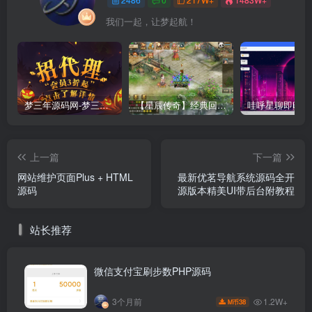
我们一起，让梦起航！
梦三年源码网-梦三年ym会员代理详情
【星辰传奇】经典回合制手游+安卓端+GM工具+详细搭建教程
上一篇
下一篇
网站维护页面Plus + HTML
最新优茗导航系统源码全开
源码
源版本精美UI带后台附教程
站长推荐
微信支付宝刷步数PHP源码
1.2W+
3个月前
38
M币