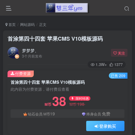
首页
网站源码
正文
首涂第四十四套 苹果CMS V10模板源码
梦梦梦、
关注
3个月前发布
1.3W+
1377
付费资源
已售 209
首涂第四十四套 苹果CMS V10模板源码
此内容为付费资源，请付费后查看
38
限时特惠
198
M币
M币
19
免费
钻石会员
M币
终身会员
登录购买