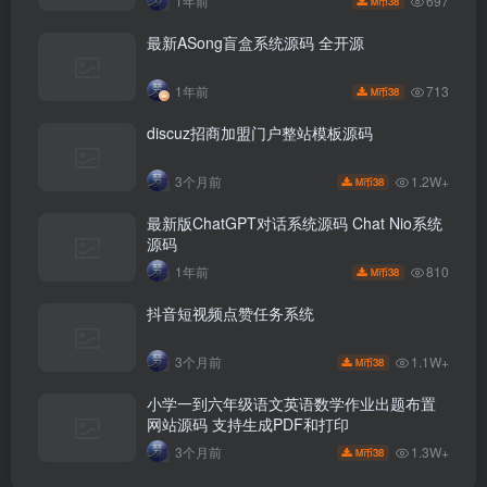
697
1年前
38
M币
最新ASong盲盒系统源码 全开源
713
1年前
38
M币
discuz招商加盟门户整站模板源码
1.2W+
3个月前
38
M币
最新版ChatGPT对话系统源码 Chat Nio系统
源码
810
1年前
38
M币
抖音短视频点赞任务系统
1.1W+
3个月前
38
M币
小学一到六年级语文英语数学作业出题布置
网站源码 支持生成PDF和打印
1.3W+
3个月前
38
M币