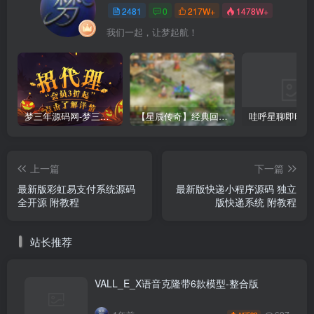
2481
0
217W+
1478W+
我们一起，让梦起航！
梦三年源码网-梦三年ym会员代理详情
【星辰传奇】经典回合制手游+安卓端+GM工具+详细搭建教程
上一篇
下一篇
最新版彩虹易支付系统源码
最新版快递小程序源码 独立
全开源 附教程
版快递系统 附教程
站长推荐
VALL_E_X语音克隆带6款模型-整合版