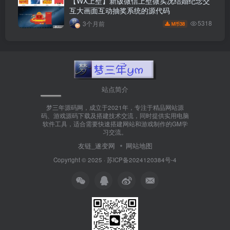
【WX上壁】新版微信上壁微实况结婚纪念交
互大画面互动抽奖系统的源代码
5318
3个月前
38
M币
站点简介
梦三年源码网，成立于2021年，专注于精品网站源
码、游戏源码下载及搭建技术交流，同时提供实用电脑
软件工具，适合需要快速搭建网站和游戏制作的GM学
习交流。
友链_遂变网
网站地图
Copyright © 2025 ·
苏ICP备2024120384号-4