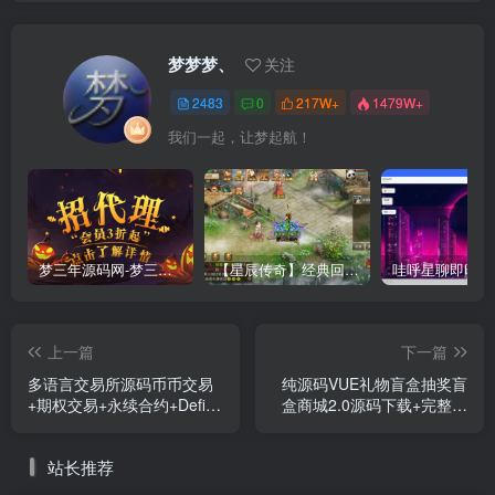
梦梦梦、
关注
2483
0
217W+
1479W+
我们一起，让梦起航！
梦三年源码网-梦三年ym会员代理详情
【星辰传奇】经典回合制手游+安卓端+GM工具+详细搭建教程
上一篇
下一篇
多语言交易所源码币币交易
纯源码VUE礼物盲盒抽奖盲
+期权交易+永续合约+Defi借
盒商城2.0源码下载+完整视
贷+新币申购+矿机理财前端
频教程
uniapp纯源码+后端php
站长推荐