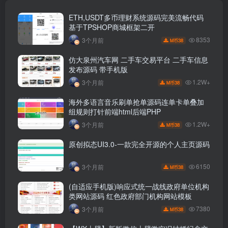
ETH,USDT多币理财系统源码完美流畅代码
基于TPSHOP商城框架二开
8353
3个月前
38
M币
仿大泉州汽车网 二手车交易平台 二手车信息
发布源码 带手机版
1.2W+
3个月前
38
M币
海外多语言音乐刷单抢单源码连单卡单叠加
组规则打针前端html后端PHP
1.2W+
3个月前
38
M币
原创拟态UI3.0-一款完全开源的个人主页源码
6150
3个月前
38
M币
(自适应手机版)响应式统一战线政府单位机构
类网站源码 红色政府部门机构网站模板
7380
3个月前
38
M币