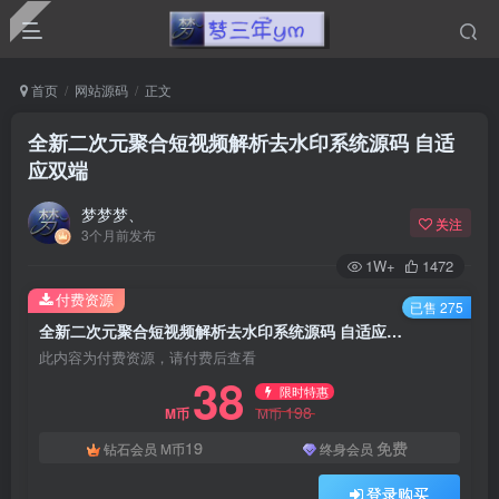
首页
网站源码
正文
全新二次元聚合短视频解析去水印系统源码 自适
应双端
梦梦梦、
关注
3个月前发布
1W+
1472
付费资源
已售 275
全新二次元聚合短视频解析去水印系统源码 自适应双端
此内容为付费资源，请付费后查看
38
限时特惠
198
M币
M币
19
免费
钻石会员
M币
终身会员
登录购买