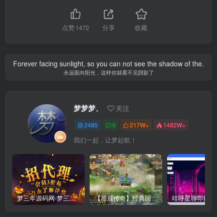
点赞
1472
分享
收藏
Forever facing sunlight, so you can not see the shadow of the.
永远面向阳光，这样你就看不见阴影了
梦梦梦、
关注
2485
0
217W+
1482W+
我们一起，让梦起航！
梦三年源码网-梦三年ym会员代理详情
【星辰传奇】经典回合制手游+安卓端+GM工具+详细搭建教程