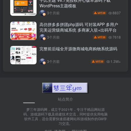
WordPress主题模板
8837
3个月前
38
M币
高仿拼多多拼团php源码 可封装APP 多用户
完美运营级商城系统 多商家入驻+出码平台
7618
3个月前
38
M币
完整前后端全开源微商城电商购物系统源码
1.3W+
3个月前
38
M币
站点简介
梦三年源码网，成立于2021年，专注于精品网站源
码、游戏源码下载及搭建技术交流，同时提供实用电脑
软件工具，适合需要快速搭建网站和游戏制作的GM学
习交流。