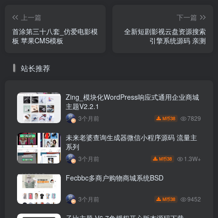
上一篇
下一篇
首涂第三十八套_仿爱电影模
全新短剧影视云盘资源搜索
板 苹果CMS模板
引擎系统源码 亲测
站长推荐
Zing_模块化WordPress响应式通用企业商城
主题V2.2.1
7829
3个月前
38
M币
未来老婆查询生成器微信小程序源码 流量主
系列
1.3W+
3个月前
38
M币
Fecbbc多商户购物商城系统BSD
9452
3个月前
38
M币
子比主题 V6.7免授权开心版本源码下载