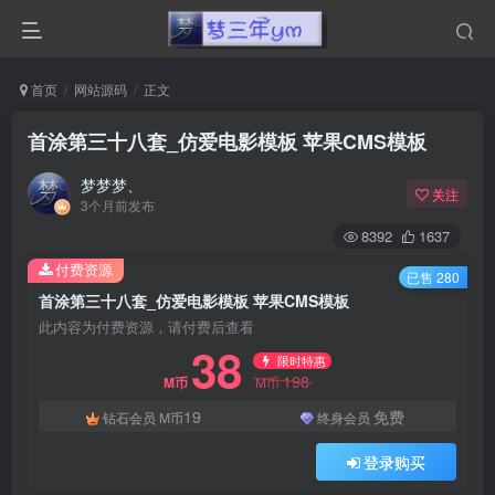
首页
网站源码
正文
首涂第三十八套_仿爱电影模板 苹果CMS模板
梦梦梦、
关注
3个月前发布
8392
1637
付费资源
已售 280
首涂第三十八套_仿爱电影模板 苹果CMS模板
此内容为付费资源，请付费后查看
38
限时特惠
198
M币
M币
19
免费
钻石会员
M币
终身会员
登录购买