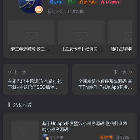
2481
0
217W+
1478W+
我们一起，让梦起航！
梦三年源码网-梦三年ym会员代理详情
【星辰传奇】经典回合制手游+安卓端+GM工具+详细搭建教程
上一篇
下一篇
主题巴巴主题源码 合辑打包
全新租赁小程序系统源码 基
下载+主题巴巴SEO插件
于ThinkPHP+UniApp开发的
WordPress主题模版
租赁商城小程序
站长推荐
基于Uniapp开发壁纸小程序源码 微信抖音双
端小程序源码
8295
3个月前
38
M币