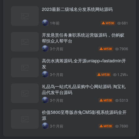
2023最新二级域名分发系统网站源码
681
1年前
38
M币
开发悬赏任务兼职系统运营版源码，仿蚂蚁
帮扶众人帮平台
7906
3个月前
38
M币
高仿水滴筹源码,全开源uniapp+fastadmin开
发
1.2W+
3个月前
38
M币
礼品鸟一站式礼品采购中心网站源码 淘宝礼
品代发平台源码
5313
3个月前
38
M币
价值5800至尊版赤兔CMS影视系统源码全开
源
7690
3个月前
38
M币