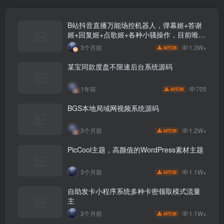
B站抖音直播万能场控机器人，弹幕姬+答谢
姬+回复姬+点歌姬+各种小骚操作，目前唯一
可编程机器人
1.3W+
3个月前
38
M币
某宝同款度盘不限速后台系统源码
705
1年前
38
M币
BGS本地局域网视频系统源码
1.2W+
3个月前
38
M币
PicCool主题，高颜值的WordPress素材主题
1.1W+
3个月前
38
M币
自助发卡小程序系统多种卡密领取模式流量
主
1.1W+
3个月前
38
M币