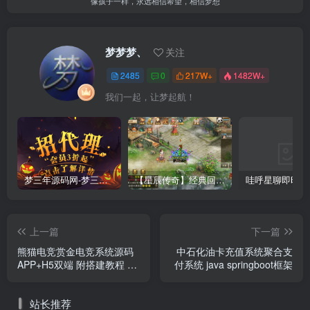
像孩子一样，永远相信希望，相信梦想
梦梦梦、
关注
2485
0
217W+
1482W+
我们一起，让梦起航！
梦三年源码网-梦三年ym会员代理详情
【星辰传奇】经典回合制手游+安卓端+GM工具+详细搭建教程
上一篇
下一篇
熊猫电竞赏金电竞系统源码
中石化油卡充值系统聚合支
APP+H5双端 附搭建教程 支
付系统 java springboot框架
持运营级搭建
站长推荐