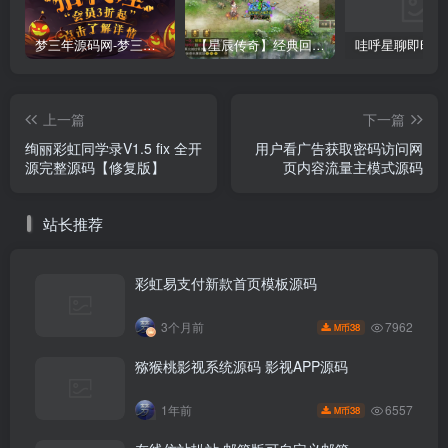
梦三年源码网-梦三年ym会员代理详情
【星辰传奇】经典回合制手游+安卓端+GM工具+详细搭建教程
上一篇
下一篇
绚丽彩虹同学录V1.5 fix 全开
用户看广告获取密码访问网
源完整源码【修复版】
页内容流量主模式源码
站长推荐
彩虹易支付新款首页模板源码
7962
3个月前
38
M币
猕猴桃影视系统源码 影视APP源码
6557
1年前
38
M币