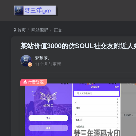
首页
网站源码
正文
某站价值3000的仿SOUL社交友附近
梦梦梦、
11个月前更新
付费资源