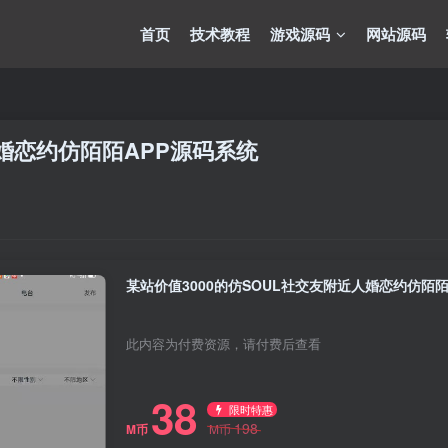
首页
技术教程
游戏源码
网站源码
人婚恋约仿陌陌APP源码系统
某站价值3000的仿SOUL社交友附近人婚恋约仿陌陌
此内容为付费资源，请付费后查看
38
限时特惠
198
M币
M币