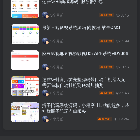
运营级H5商城源码_服务器打包
5845
3个月前
38
M币
最新三端影视系统源码 附教程 苹果CMS
5399
3个月前
38
M币
麻豆影视麻豆视频影视H5+APP系统MDYS08
5146
3个月前
38
M币
运营级抖音点赞完整源码带自动自机器人无
需要审核自动挂机到账增加抽奖
9946
3个月前
38
M币
搭子陪玩系统源码，小程序+H5功能超多，带
社群圈子陪玩点单服务
1.3W+
3个月前
38
M币