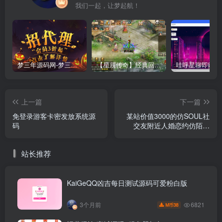
我们一起，让梦起航！
梦三年源码网-梦三年ym会员代理详情
【星辰传奇】经典回合制手游+安卓端+GM工具+详细搭建教程
上一篇
下一篇
免登录游客卡密发放系统源
某站价值3000的仿SOUL社
码
交友附近人婚恋约仿陌陌
APP源码系统
站长推荐
KaiGeQQ凶吉每日测试源码可爱粉白版
6821
3个月前
38
M币