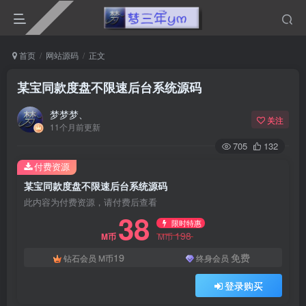
首页
网站源码
正文
某宝同款度盘不限速后台系统源码
梦梦梦、
关注
11个月前更新
705
132
付费资源
某宝同款度盘不限速后台系统源码
此内容为付费资源，请付费后查看
38
限时特惠
198
M币
M币
19
免费
钻石会员
M币
终身会员
登录购买