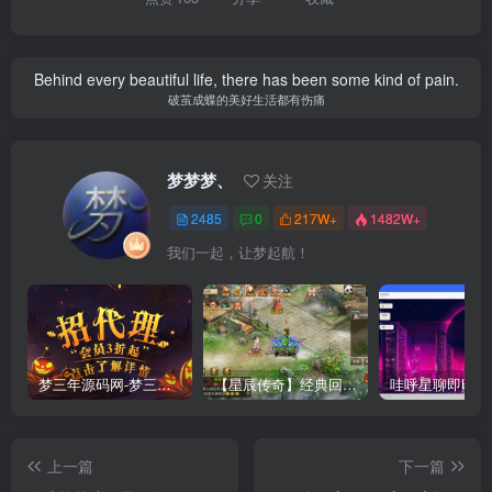
Behind every beautiful life, there has been some kind of pain.
破茧成蝶的美好生活都有伤痛
梦梦梦、
关注
2485
0
217W+
1482W+
我们一起，让梦起航！
梦三年源码网-梦三年ym会员代理详情
【星辰传奇】经典回合制手游+安卓端+GM工具+详细搭建教程
上一篇
下一篇