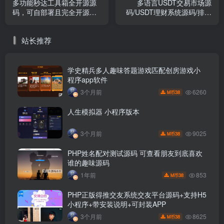
多功能秒达工具箱全开源源
多语言USDT交易市场源
码，可自部署且完全开源的
码/USDT理财系统源码/排单
中文工具箱
系统源码
站长推荐
学史精兵多人趣味答题游戏匹配创房游戏小
程序app软件
6260
3个月前
38
M币
人生模拟器 小程序版本
9025
3个月前
38
M币
PHP姓名配对测试源码 可查看朋友到底喜欢
谁的趣味源码
853
1年前
38
M币
PHP正版得推交友系统交友平台源码+支持H5
小程序+带安装说明+可封装APP
8625
3个月前
38
M币