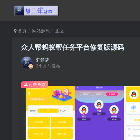
首页
网站源码
正文
众人帮蚂蚁帮任务平台修复版源码
梦梦梦、
3个月前发布
付费资源