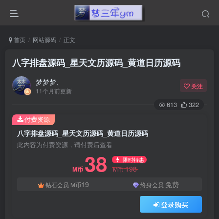
首页
网站源码
正文
八字排盘源码_星天文历源码_黄道日历源码
梦梦梦、
关注
11个月前更新
613
322
付费资源
八字排盘源码_星天文历源码_黄道日历源码
此内容为付费资源，请付费后查看
38
限时特惠
198
M币
M币
19
免费
钻石会员
M币
终身会员
登录购买