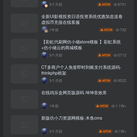
8701
3个月前
38
M币
全新UI影视投资日语投资系统优惠加息送卷
虚拟币充值在线客服
732
1年前
38
M币
【彩虹代刷网仿小储store模板 】彩虹系统
+仿小储云的商城模板
5712
3个月前
38
M币
CT多商户个人免签即时到账支付系统源码-
thinkphp框架
9522
3个月前
38
M币
在线鸡乐盒网页版源码 坤坤音效库
1.1W+
1年前
38
M币
新版仿小刀资源网模板-木鱼cms
1W+
3个月前
38
M币