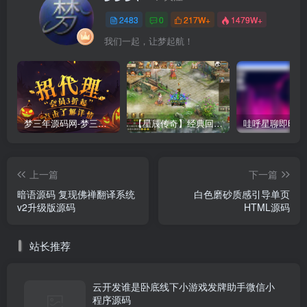
2483
0
217W+
1479W+
我们一起，让梦起航！
梦三年源码网-梦三年ym会员代理详情
【星辰传奇】经典回合制手游+安卓端+GM工具+详细搭建教程
上一篇
下一篇
暗语源码 复现佛禅翻译系统
白色磨砂质感引导单页
v2升级版源码
HTML源码
站长推荐
云开发谁是卧底线下小游戏发牌助手微信小
程序源码