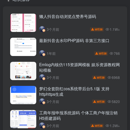
懒人抖音自动浏览点赞养号源码
1.1W+
3个月前
38
M币
最新抖音去水印PHP源码 非第三方接口
766
1年前
38
M币
Emlog内核仿115资源网模板 娱乐资源教程网
站模板
6968
3个月前
38
M币
梦幻全套防红cos系统带后台5.1版 支持
httphttps生成
5820
3个月前
38
M币
工商年报申报系统源码 个体工商户年报注销
H5搭建源码
1.3W+
3个月前
38
M币