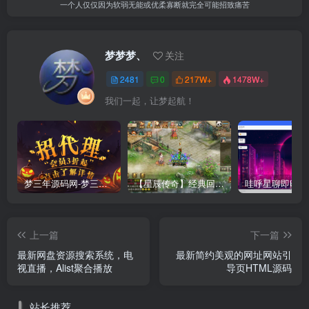
一个人仅仅因为软弱无能或优柔寡断就完全可能招致痛苦
梦梦梦、
关注
2481
0
217W+
1478W+
我们一起，让梦起航！
梦三年源码网-梦三年ym会员代理详情
【星辰传奇】经典回合制手游+安卓端+GM工具+详细搭建教程
上一篇
下一篇
最新网盘资源搜索系统，电
最新简约美观的网址网站引
视直播，Alist聚合播放
导页HTML源码
站长推荐