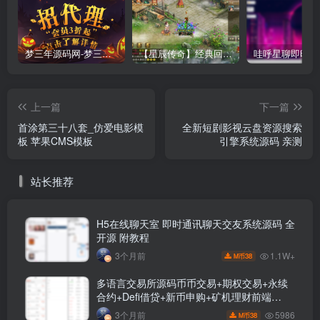
梦三年源码网-梦三年ym会员代理详情
【星辰传奇】经典回合制手游+安卓端+GM工具+详细搭建教程
上一篇
下一篇
首涂第三十八套_仿爱电影模
全新短剧影视云盘资源搜索
板 苹果CMS模板
引擎系统源码 亲测
站长推荐
H5在线聊天室 即时通讯聊天交友系统源码 全
开源 附教程
1.1W+
3个月前
38
M币
多语言交易所源码币币交易+期权交易+永续
合约+Defi借贷+新币申购+矿机理财前端
uniapp纯源码+后端php
5986
3个月前
38
M币