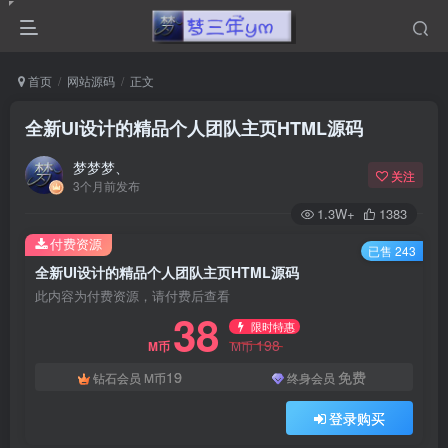
首页
网站源码
正文
全新UI设计的精品个人团队主页HTML源码
梦梦梦、
关注
3个月前发布
1.3W+
1383
付费资源
已售 243
全新UI设计的精品个人团队主页HTML源码
此内容为付费资源，请付费后查看
38
限时特惠
198
M币
M币
19
免费
钻石会员
M币
终身会员
登录购买