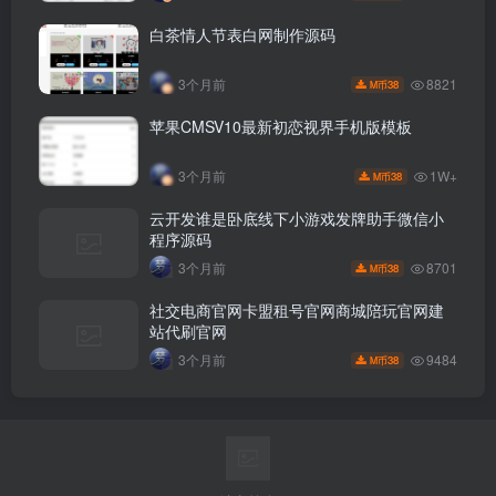
白茶情人节表白网制作源码
8821
3个月前
38
M币
苹果CMSV10最新初恋视界手机版模板
1W+
3个月前
38
M币
云开发谁是卧底线下小游戏发牌助手微信小
程序源码
8701
3个月前
38
M币
社交电商官网卡盟租号官网商城陪玩官网建
站代刷官网
9484
3个月前
38
M币