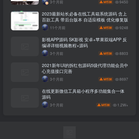
9450
3个月前
38
M币
2023最新站长必备在线工具箱系统源码 含上
百款工具 带后台版本 自适应模板 优化修复版
9248
11个月前
38
M币
影视APP源码 SK影视 安卓+苹果双端APP 反
编译详细视频教程+源码
8803
3个月前
38
M币
2021新年UI的拆红包源码5级代理功能会员中
心充值接口完善
8697
3个月前
38
M币
在线更新微信工具箱小程序多功能集合一体
源码
1.2W+
3个月前
38
M币