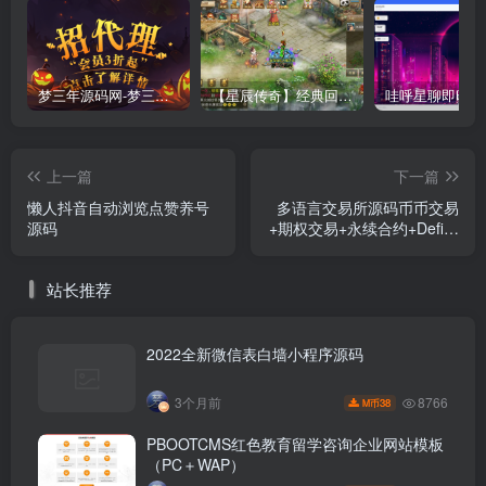
梦三年源码网-梦三年ym会员代理详情
【星辰传奇】经典回合制手游+安卓端+GM工具+详细搭建教程
上一篇
下一篇
懒人抖音自动浏览点赞养号
多语言交易所源码币币交易
源码
+期权交易+永续合约+Defi借
贷+新币申购+矿机理财前端
uniapp纯源码+后端php
站长推荐
2022全新微信表白墙小程序源码
8766
3个月前
38
M币
PBOOTCMS红色教育留学咨询企业网站模板
（PC＋WAP）