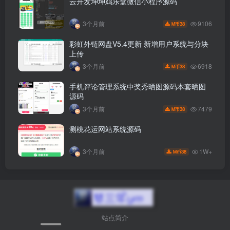
云开发坤坤鸡乐盒微信小程序源码
9106
3个月前
38
M币
彩虹外链网盘V5.4更新 新增用户系统与分块
上传
6918
3个月前
38
M币
手机评论管理系统中奖秀晒图源码本套晒图
源码
7479
3个月前
38
M币
测桃花运网站系统源码
1W+
3个月前
38
M币
站点简介