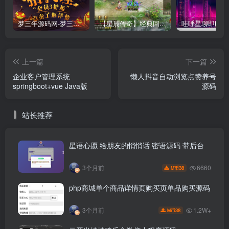
梦三年源码网-梦三年ym会员代理详情
【星辰传奇】经典回合制手游+安卓端+GM工具+详细搭建教程
上一篇
下一篇
企业客户管理系统
懒人抖音自动浏览点赞养号
springboot+vue Java版
源码
站长推荐
星语心愿 给朋友的悄悄话 密语源码 带后台
6660
3个月前
38
M币
php商城单个商品详情页购买页单品购买源码
1.2W+
3个月前
38
M币