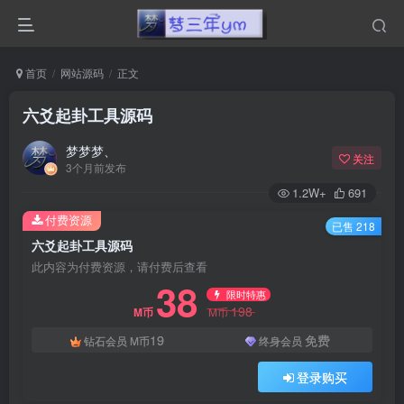
首页
网站源码
正文
六爻起卦工具源码
梦梦梦、
关注
3个月前发布
1.2W+
691
付费资源
已售 218
六爻起卦工具源码
此内容为付费资源，请付费后查看
38
限时特惠
198
M币
M币
19
免费
钻石会员
M币
终身会员
登录购买