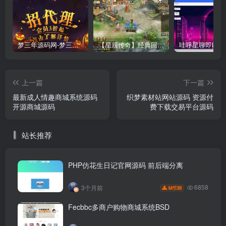
梦三年源码网-梦三年ym会员代理详情
【星辰传奇】经典回合制手游+安卓端+GM工具+详细搭建教程
上一篇
下一篇
最新成人情趣商城系统源码
织梦素材站网站源码 资源付
开源商城源码
费下载交易平台源码
站长推荐
PHP仿花生日记官网源码 前后端分离
6858
3个月前
38
M币
Fecbbc多商户购物商城系统BSD