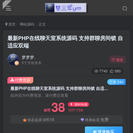
首页
网站源码
正文
最新PHP在线聊天室系统源码 支持群聊房间锁 自
适应双端
梦梦梦、
关注
3个月前发布
7740
580
付费资源
已售 240
最新PHP在线聊天室系统源码 支持群聊房间锁 自适应双端
此内容为付费资源，请付费后查看
38
限时特惠
198
M币
M币
19
免费
钻石会员
M币
终身会员
登录购买