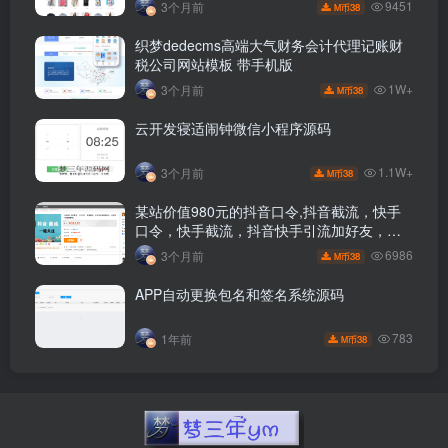
9451
3个月前
38
M币
织梦dedecms高端大气财务会计代理记账财
税公司网站模板 带手机版
1W+
3个月前
38
M币
云开发寝适闹钟微信小程序源码
1.1W+
3个月前
38
M币
某站价值980元的抖音口令,抖音截流，快手
口令，快手截流，抖音快手引流加好友，引
流黑科技截流神器
6986
3个月前
38
M币
APP自动更换包名和签名系统源码
783
1年前
38
M币