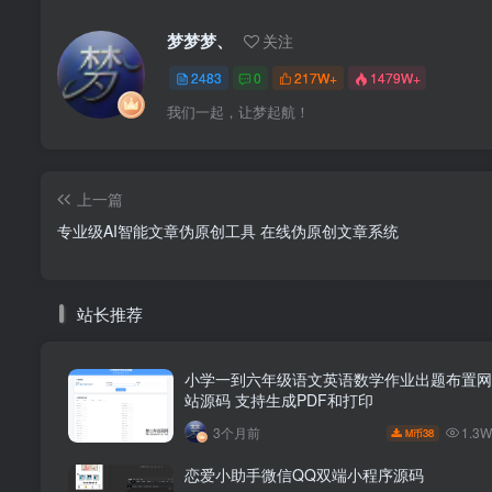
梦梦梦、
关注
2483
0
217W+
1479W+
我们一起，让梦起航！
上一篇
专业级AI智能文章伪原创工具 在线伪原创文章系统
站长推荐
小学一到六年级语文英语数学作业出题布置网
站源码 支持生成PDF和打印
1.3
3个月前
38
M币
恋爱小助手微信QQ双端小程序源码