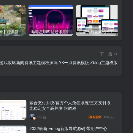
【星辰传奇】经典回合制手游+安卓端+GM工具+详细搭建教程
哇呼星聊即时通讯系统源码 Android+iOS+PC三端 附教程
思源的后花园站长工具箱EMLOG模板源码
下一篇
游戏攻略新闻资讯主题模板源码 YK一点资讯模版 Zblog主题模版
聚合支付系统/官方个人免签系统/三方支付系
统稳定安全高并发 附教程
878
1年前
38
M币
2022最新 Emlog新版导航源码 带用户中心