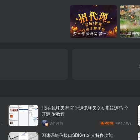
梦三年源码网-梦三年ym会员代理详情
H5在线聊天室 即时通讯聊天交友系统源码 全
开源 附教程
W+
1.1W+
3个月前
38
M币
闪速码短信接口SDKv1.2-支持多功能