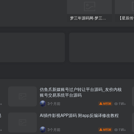
梦三年源码网-梦三年ym会员代理详情
仿鱼爪新媒账号过户转让平台源码_友价内核
账号交易系统平台源码
W+
1W+
3个月前
38
M币
易
AI插件影视APP源码 附app反编译修改教程
W+
1W+
3个月前
38
M币