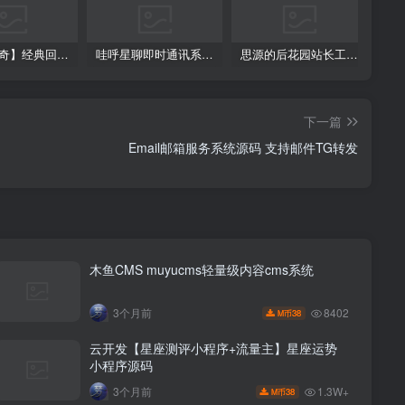
【星辰传奇】经典回合制手游+安卓端+GM工具+详细搭建教程
哇呼星聊即时通讯系统源码 Android+iOS+PC三端 附教程
思源的后花园站长工具箱EMLOG模板源码
下一篇
Email邮箱服务系统源码 支持邮件TG转发
木鱼CMS muyucms轻量级内容cms系统
8402
3个月前
38
M币
云开发【星座测评小程序+流量主】星座运势
小程序源码
1.3W+
3个月前
38
M币