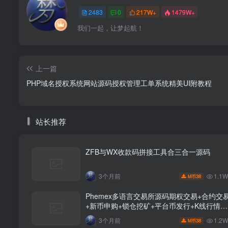
2483
0
217W+
1479W+
我们一起，让梦起航！
上一篇
PHP域名授权系统网站源码授权管理工单系统精美UI附教程
站长推荐
ZFB与WX收款码拼接工具合三合一源码
1.1
3个月前
38
M币
Phemex多语言交易所源码期权交易+合约交
+新币申购+锁仓挖矿+平台币发行+K线行情控
制前端uniapp编译后+后端PHP
1.2
3个月前
38
M币