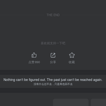
THE END
喜欢就支持一下吧
点赞
890
分享
收藏
Nothing can't be figured out. The past just can't be reached again.
没有什么过不去，只是再也回不去