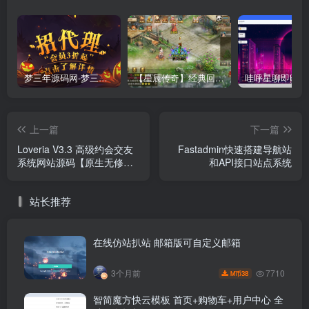
梦三年源码网-梦三年ym会员代理详情
【星辰传奇】经典回合制手游+安卓端+GM工具+详细搭建教程
上一篇
下一篇
Loveria V3.3 高级约会交友
Fastadmin快速搭建导航站
系统网站源码【原生无修
和API接口站点系统
改】
站长推荐
在线仿站扒站 邮箱版可自定义邮箱
7710
3个月前
38
M币
智简魔方快云模板 首页+购物车+用户中心 全