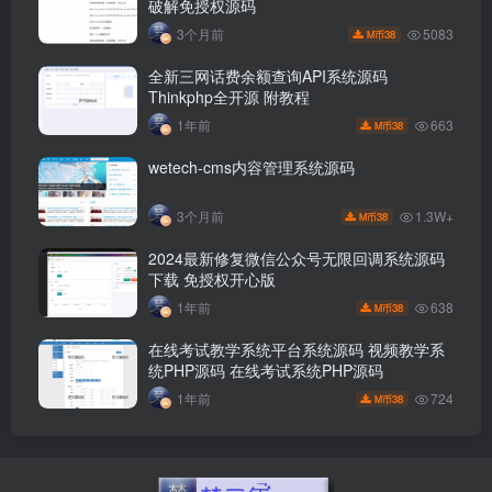
破解免授权源码
5083
3个月前
38
M币
全新三网话费余额查询API系统源码
Thinkphp全开源 附教程
663
1年前
38
M币
wetech-cms内容管理系统源码
1.3W+
3个月前
38
M币
2024最新修复微信公众号无限回调系统源码
下载 免授权开心版
638
1年前
38
M币
在线考试教学系统平台系统源码 视频教学系
统PHP源码 在线考试系统PHP源码
724
1年前
38
M币