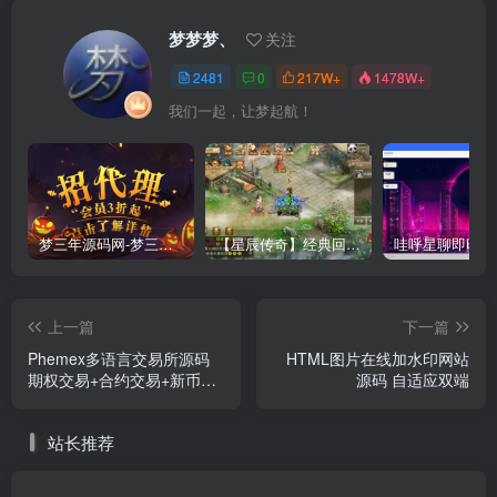
梦梦梦、
关注
2481
0
217W+
1478W+
我们一起，让梦起航！
梦三年源码网-梦三年ym会员代理详情
【星辰传奇】经典回合制手游+安卓端+GM工具+详细搭建教程
上一篇
下一篇
Phemex多语言交易所源码
HTML图片在线加水印网站
期权交易+合约交易+新币申
源码 自适应双端
购+锁仓挖矿+平台币发行+K
线行情控制前端uniapp编译
站长推荐
后+后端PHP