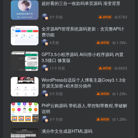
超好看的三合一收款码单页源码 渐变背景
5763
3个月前
38
M币
全开源API管理系统源码更新：含完整API计
费功能
1.3W+
4天前
38
M币
GPT3.5小程序源码 AI问答小程序源码 内置
3.5接口 修复版
6653
11个月前
38
M币
WordPress自适应个人博客主题Cosy3.1.3全
开源无加密+积木部分插件
1.2W+
3个月前
38
M币
PHP云购源码 带机器人,带控制带教程,带破解
说明
1.2W+
3个月前
38
M币
满分作文生成器HTML源码