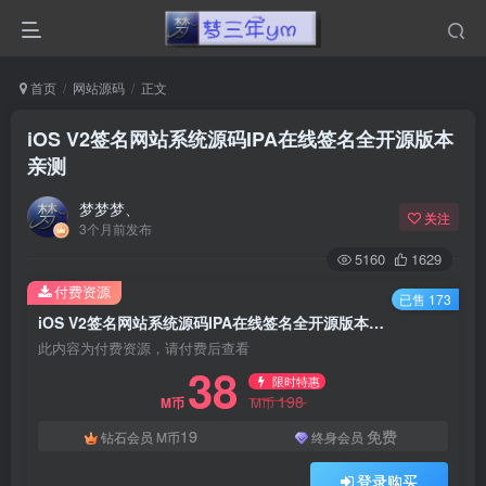
首页
网站源码
正文
iOS V2签名网站系统源码IPA在线签名全开源版本
亲测
梦梦梦、
关注
3个月前发布
5160
1629
付费资源
已售 173
iOS V2签名网站系统源码IPA在线签名全开源版本亲测
此内容为付费资源，请付费后查看
38
限时特惠
198
M币
M币
19
免费
钻石会员
M币
终身会员
登录购买