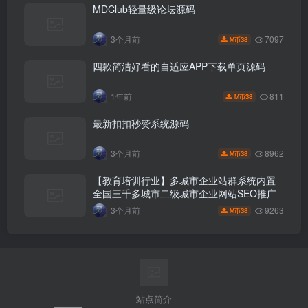
MDClub轻量级论坛源码
7097
3个月前
38
M币
四款简洁好看的自适应APP下载单页源码
811
1年前
38
M币
最新扣扣秒赞系统源码
8962
3个月前
38
M币
【教育培训行业】多城市企业站群系统内置
全国三千多城市二级城市企业网站SEO推广
9263
3个月前
38
M币
站点简介