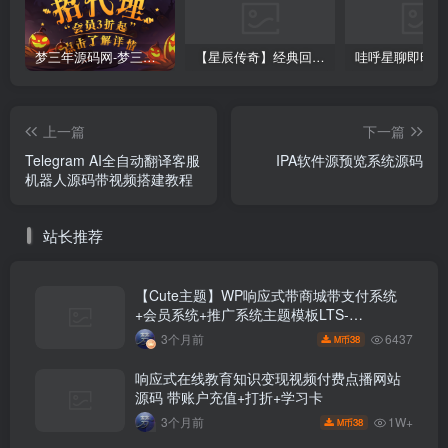
梦三年源码网-梦三年ym会员代理详情
【星辰传奇】经典回合制手游+安卓端+GM工具+详细搭建教程
上一篇
下一篇
Telegram AI全自动翻译客服
IPA软件源预览系统源码
机器人源码带视频搭建教程
站长推荐
【Cute主题】WP响应式带商城带支付系统
+会员系统+推广系统主题模板LTS-
190929[WordPress主题]
6437
3个月前
38
M币
响应式在线教育知识变现视频付费点播网站
源码 带账户充值+打折+学习卡
1W+
3个月前
38
M币