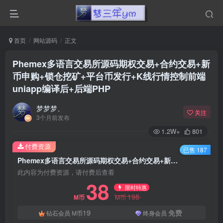
首页
网站源码
正文
Phemex多语言交易所源码期权交易+合约交易+新
币申购+锁仓挖矿+平台币发行+K线行情控制前端
uniapp编译后+后端PHP
梦梦梦、
关注
3个月前发布
1.2W+
801
付费资源
已售 187
Phemex多语言交易所源码期权交易+合约交易+新币申购+锁仓挖矿+平台币发行+K线行情控制前端uniapp编译后+后端PHP
此内容为付费资源，请付费后查看
38
限时特惠
198
M币
M币
19
免费
钻石会员
M币
终身会员