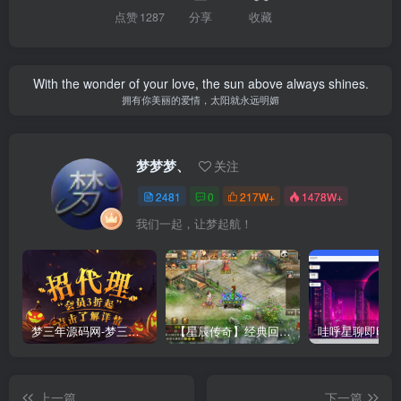
点赞
1287
分享
收藏
With the wonder of your love, the sun above always shines.
拥有你美丽的爱情，太阳就永远明媚
梦梦梦、
关注
2481
0
217W+
1478W+
我们一起，让梦起航！
梦三年源码网-梦三年ym会员代理详情
【星辰传奇】经典回合制手游+安卓端+GM工具+详细搭建教程
上一篇
下一篇