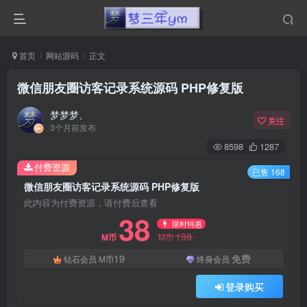
首页
网站源码
正文
微信朋友圈访客记录系统源码 PHP修复版
梦梦梦、
关注
3个月前发布
8598
1287
付费资源
已售 168
微信朋友圈访客记录系统源码 PHP修复版
此内容为付费资源，请付费后查看
38
限时特惠
198
M币
M币
19
免费
钻石会员
M币
终身会员
登录购买