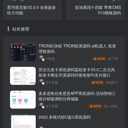
星河留言板V2.0.0 全新超多
首涂第四十四套 苹果CMS
给力功能
V10模板源码
站长推荐
TRON区块链 TRON投资源码 ai机器人 投资
理财源码
779
1年前
38
M币
异次元发卡系统源码荔枝发卡V3.0二次元风
格发卡网全开源源码对接免签约支付接口
6877
3个月前
38
M币
多多进鱼任务悬赏APP系统源码-活动营销三
级分销返佣积分商城版
1.2W+
3个月前
38
M币
2022 多模式秒U盗U系统源码