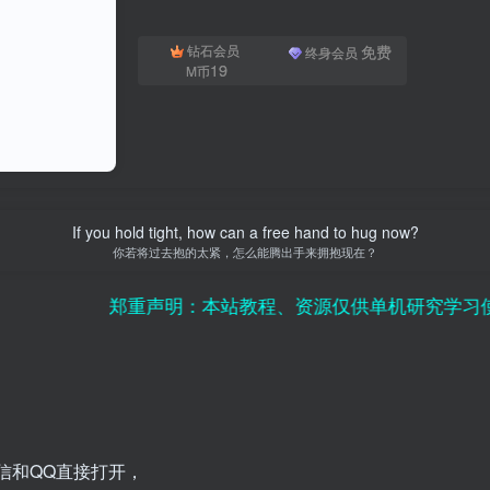
免费
钻石会员
终身会员
19
M币
If you hold tight, how can a free hand to hug now?
你若将过去抱的太紧，怎么能腾出手来拥抱现在？
郑重声明：本站教程、资源仅供单机研究学习使用，请
信和QQ直接打开，