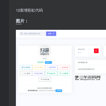
12新增彩虹代码
图片：