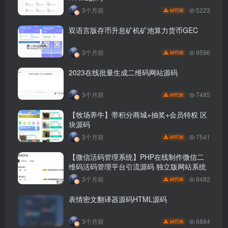
5223
3个月前
38
M币
双语言版存币升息矿机矿池算力货币GEC
9596
3个月前
38
M币
2023在线批量生成二维码网站源码
7485
3个月前
38
M币
【牧场养牛】带积分商城+抽奖+会员特权 区
块源码
7541
3个月前
38
M币
【微信活码管理系统】PHP在线制作微信二
维码活码管理平台引流源码 独立版网站系统
9482
3个月前
38
M币
表情密文翻译器源码HTML源码
6884
3个月前
38
M币