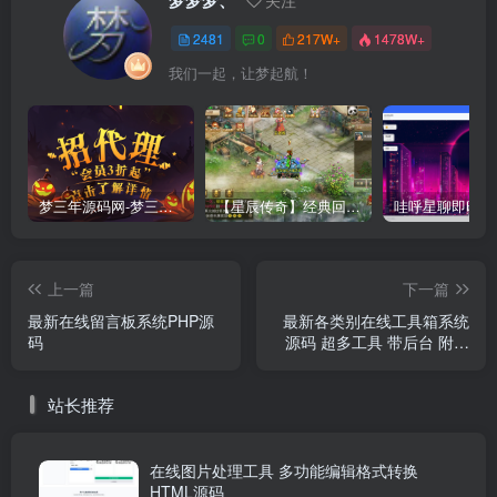
梦梦梦、
关注
2481
0
217W+
1478W+
我们一起，让梦起航！
梦三年源码网-梦三年ym会员代理详情
【星辰传奇】经典回合制手游+安卓端+GM工具+详细搭建教程
上一篇
下一篇
最新在线留言板系统PHP源
最新各类别在线工具箱系统
码
源码 超多工具 带后台 附教
程
站长推荐
在线图片处理工具 多功能编辑格式转换
HTML源码