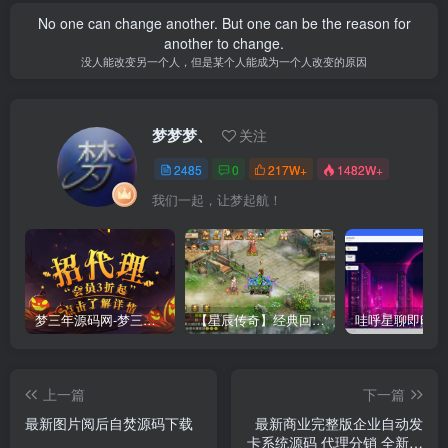
No one can change another. But one can be the reason for
another to change.
没人能改变另一个人，但是某个人能成为一个人改变的原因
梦梦梦、
关注
2485
0
217W+
1482W+
我们一起，让梦起航！
梦三年源码网-梦三年ym会员代理详情
【星辰传奇】经典回合制手游+安卓端+GM工具+详细搭建教程
上一篇
下一篇
最新图片阅后自焚源码下载
最新商业完整版企业自动发
卡系统源码 代理分销 全新UI