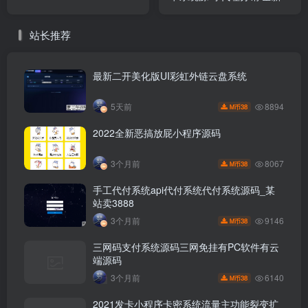
多模板
站长推荐
最新二开美化版UI彩虹外链云盘系统
8894
5天前
38
M币
2022全新恶搞放屁小程序源码
8067
3个月前
38
M币
手工代付系统api代付系统代付系统源码_某
站卖3888
9146
3个月前
38
M币
三网码支付系统源码三网免挂有PC软件有云
端源码
6140
3个月前
38
M币
2021发卡小程序卡密系统流量主功能裂变扩