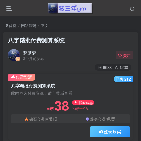
首页
网站源码
正文
八字精批付费测算系统
梦梦梦、
关注
3个月前发布
9638
1208
付费资源
已售 212
八字精批付费测算系统
此内容为付费资源，请付费后查看
38
限时特惠
198
M币
M币
19
免费
钻石会员
M币
终身会员
登录购买