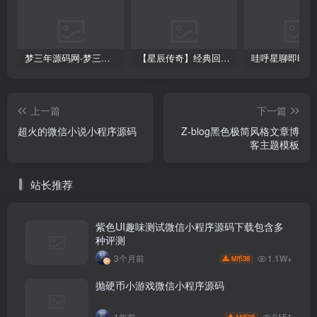
梦三年源码网-梦三年ym会员代理详情
【星辰传奇】经典回合制手游+安卓端+GM工具+详细搭建教程
上一篇
下一篇
超火的微信小说小程序源码
Z-blog黑色极简风格文章博
客主题模板
站长推荐
紫色UI趣味测试微信小程序源码下载包含多
种评测
1.1W+
3个月前
38
M币
抛硬币小游戏微信小程序源码
9151
1年前
38
M币