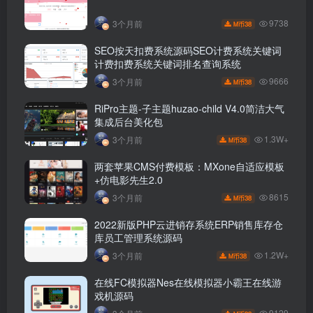
9738
3个月前
38
M币
SEO按天扣费系统源码SEO计费系统关键词
计费扣费系统关键词排名查询系统
9666
3个月前
38
M币
RiPro主题-子主题huzao-child V4.0简洁大气
集成后台美化包
1.3W+
3个月前
38
M币
两套苹果CMS付费模板：MXone自适应模板
+仿电影先生2.0
8615
3个月前
38
M币
2022新版PHP云进销存系统ERP销售库存仓
库员工管理系统源码
1.2W+
3个月前
38
M币
在线FC模拟器Nes在线模拟器小霸王在线游
戏机源码
9129