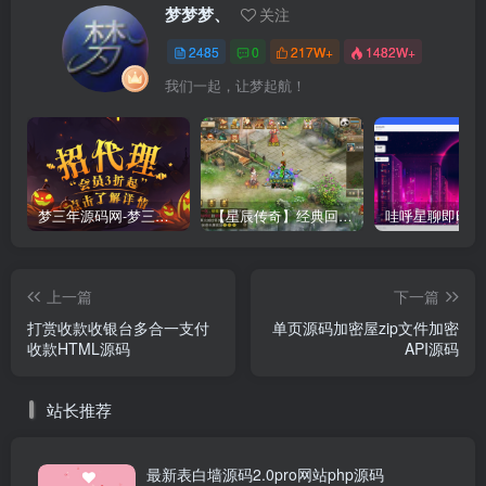
梦梦梦、
关注
2485
0
217W+
1482W+
我们一起，让梦起航！
梦三年源码网-梦三年ym会员代理详情
【星辰传奇】经典回合制手游+安卓端+GM工具+详细搭建教程
上一篇
下一篇
打赏收款收银台多合一支付
单页源码加密屋zip文件加密
收款HTML源码
API源码
站长推荐
最新表白墙源码2.0pro网站php源码