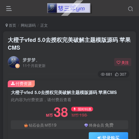
首页
网站源码
正文
大橙子vfed 5.0去授权完美破解主题模版源码 苹果
CMS
梦梦梦、
关注
11个月前更新
681
307
付费资源
大橙子vfed 5.0去授权完美破解主题模版源码 苹果CMS
此内容为付费资源，请付费后查看
38
限时特惠
198
M币
M币
19
免费
钻石会员
M币
终身会员
登录购买