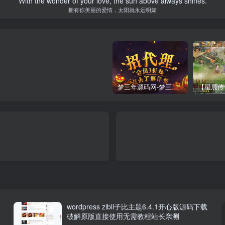
With the wonder of your love, the sun above always shines.
拥有你美丽的爱情，太阳就永远明媚
梦三年源码网-梦三年ym会员代理详情
wordpress zibll子比主题6.4.1开心版源码下载
破解原版直接使用无需教程站长亲测