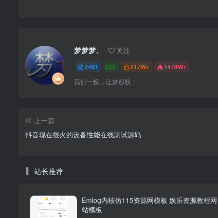
梦梦梦、
关注
2481
0
217W+
1478W+
我们一起，让梦起航！
上一篇
抖音现在很火的设备性能在线测试源码
站长推荐
Emlog内核仿115资源网模板 娱乐资源教程网
站模板