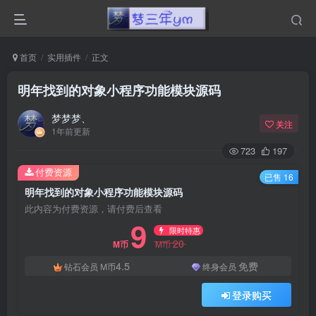
首页
实用插件
正文
明年找到的对象小程序功能模块源码
梦梦梦、
关注
1年前更新
723
197
付费资源
已售 16
明年找到的对象小程序功能模块源码
此内容为付费资源，请付费后查看
9
限时特惠
20
M币
M币
4.5
免费
钻石会员
M币
终身会员
登录购买