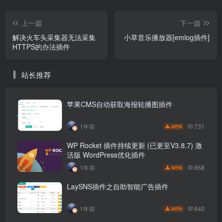
上一篇
下一篇
解决火车头采集器无法采集
小草音乐播放器[emlog插件]
HTTPS的办法插件
站长推荐
苹果CMS自动获取海报轮播图插件
731
1年前
9
M币
WP Rocket 插件持续更新 (已更至V3.8.7) 激
活版 WordPress优化插件
868
1年前
9
M币
LaySNS插件之自助智能广告插件
840
1年前
9
M币