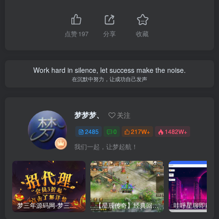
点赞
197
分享
收藏
Work hard in silence, let success make the noise.
在沉默中努力，让成功自己发声
梦梦梦、
关注
2485
0
217W+
1482W+
我们一起，让梦起航！
梦三年源码网-梦三年ym会员代理详情
【星辰传奇】经典回合制手游+安卓端+GM工具+详细搭建教程