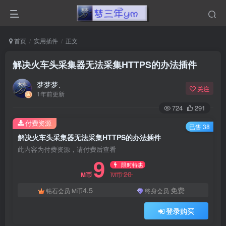
首页
实用插件
正文
解决火车头采集器无法采集HTTPS的办法插件
梦梦梦、
关注
1年前更新
724
291
付费资源
已售 38
解决火车头采集器无法采集HTTPS的办法插件
此内容为付费资源，请付费后查看
9
限时特惠
20
M币
M币
4.5
免费
钻石会员
M币
终身会员
登录购买