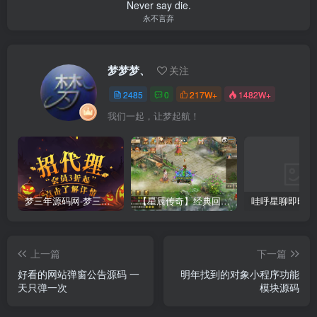
Never say die.
永不言弃
梦梦梦、
关注
2485
0
217W+
1482W+
我们一起，让梦起航！
梦三年源码网-梦三年ym会员代理详情
【星辰传奇】经典回合制手游+安卓端+GM工具+详细搭建教程
上一篇
下一篇
好看的网站弹窗公告源码 一
明年找到的对象小程序功能
天只弹一次
模块源码