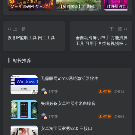
梦三年源码网-梦三年ym会员代理详情
【星辰传奇】经典回合制手游+安卓端+GM工具+详细搭建教程
上一篇
下一篇
设备IP监听工具 网工工具
全自动滑屏小帮手 万能滑屏
工具 可用于各类短视频极速
版挂机刷金币用
站长推荐
无需联网win10系统激活器软件
612
1年前
36
M币
失眠必备安卓神器小米白噪音
663
1年前
36
M币
安卓淘宝买家秀v2.0 三接口