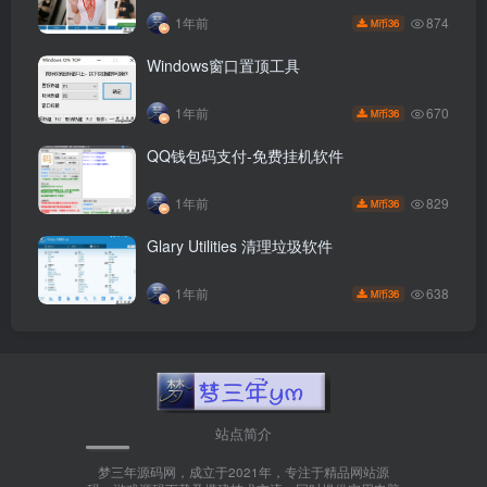
874
1年前
36
M币
Windows窗口置顶工具
670
1年前
36
M币
QQ钱包码支付-免费挂机软件
829
1年前
36
M币
Glary Utilities 清理垃圾软件
638
1年前
36
M币
站点简介
梦三年源码网，成立于2021年，专注于精品网站源