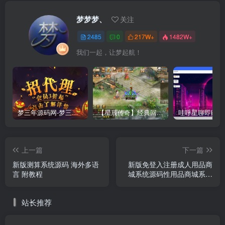
梦梦梦、
关注
2485
0
217W+
1482W+
我们一起，让梦起航！
梦三年源码网-梦三年ym会员代理详情
【星辰传奇】经典回合制手游+安卓端+GM工具+详细搭建教程
上一篇
下一篇
新版测算系统源码 海外多语
新版免登入注册成人用品商
言 附教程
城系统源码性用品商城系统
情趣用品商城易支付
站长推荐