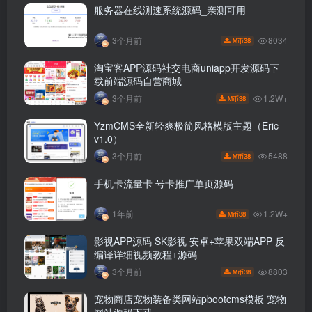
服务器在线测速系统源码_亲测可用
8034
3个月前
38
M币
淘宝客APP源码社交电商uniapp开发源码下
载前端源码自营商城
1.2W+
3个月前
38
M币
YzmCMS全新轻爽极简风格模版主题（Eric
v1.0）
5488
3个月前
38
M币
手机卡流量卡 号卡推广单页源码
1.2W+
1年前
38
M币
影视APP源码 SK影视 安卓+苹果双端APP 反
编译详细视频教程+源码
8803
3个月前
38
M币
宠物商店宠物装备类网站pbootcms模板 宠物
网站源码下载