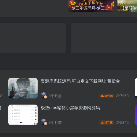
梦三年源码网-梦三年ym会员代理详情
资源库系统源码 可自定义下载网址 带后台
82
7960
3个月前
38
M币
码
极致cms精仿小黑猿资源网源码
W+
5345
3个月前
38
M币