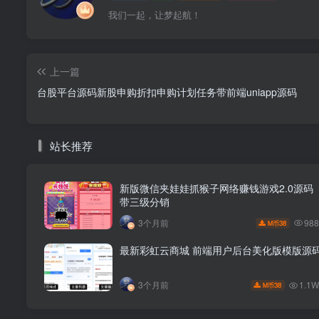
我们一起，让梦起航！
上一篇
台股平台源码新股申购折扣申购计划任务带前端uniapp源码
站长推荐
新版微信夹娃娃抓猴子网络赚钱游戏2.0源码
带三级分销
98
3个月前
38
M币
最新彩虹云商城 前端用户后台美化版模版源
1.1
3个月前
38
M币