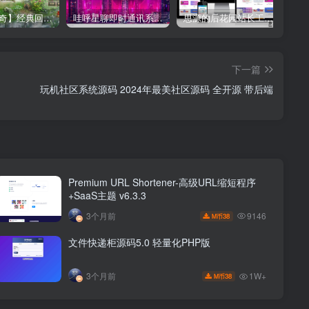
【星辰传奇】经典回合制手游+安卓端+GM工具+详细搭建教程
哇呼星聊即时通讯系统源码 Android+iOS+PC三端 附教程
思源的后花园站长工具箱EMLOG模板源码
下一篇
玩机社区系统源码 2024年最美社区源码 全开源 带后端
Premium URL Shortener-高级URL缩短程序
+SaaS主题 v6.3.3
9146
3个月前
38
M币
文件快递柜源码5.0 轻量化PHP版
1W+
3个月前
38
M币