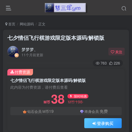
首页
网站源码
正文
七夕情侣飞行棋游戏限定版本源码/解锁版
梦梦梦、
关注
11个月前更新
763
226
付费资源
七夕情侣飞行棋游戏限定版本源码/解锁版
此内容为付费资源，请付费后查看
38
限时特惠
198
M币
M币
19
免费
钻石会员
M币
终身会员
登录购买