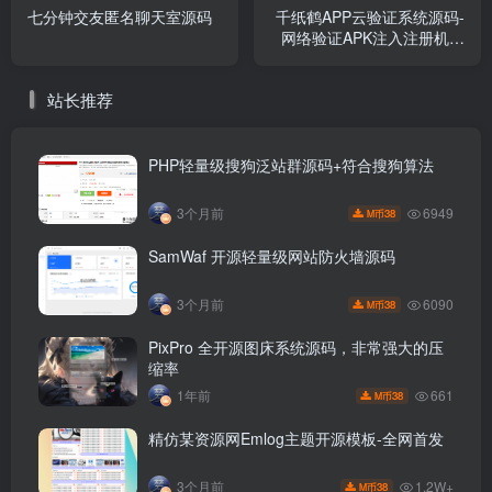
七分钟交友匿名聊天室源码
千纸鹤APP云验证系统源码-
网络验证APK注入注册机引
流弹窗更新弹窗-全套源码
站长推荐
PHP轻量级搜狗泛站群源码+符合搜狗算法
6949
3个月前
38
M币
SamWaf 开源轻量级网站防火墙源码
6090
3个月前
38
M币
PixPro 全开源图床系统源码，非常强大的压
缩率
661
1年前
38
M币
精仿某资源网Emlog主题开源模板-全网首发
1.2W+
3个月前
38
M币