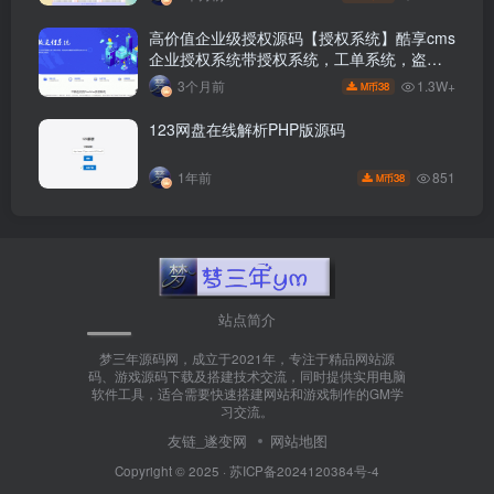
高价值企业级授权源码【授权系统】酷享cms
企业授权系统带授权系统，工单系统，盗版
检测
1.3W+
3个月前
38
M币
123网盘在线解析PHP版源码
851
1年前
38
M币
站点简介
梦三年源码网，成立于2021年，专注于精品网站源
码、游戏源码下载及搭建技术交流，同时提供实用电脑
软件工具，适合需要快速搭建网站和游戏制作的GM学
习交流。
友链_遂变网
网站地图
Copyright © 2025 ·
苏ICP备2024120384号-4