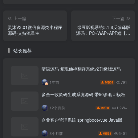
上一篇
下一篇
灵沐V3.01微信资源类小程序
绿豆影视系统5.1.8反编译版
源码-支持流量主
源码：PC+WAP+APP端【附
搭建教程+软件】
站长推荐
暗语源码 复现佛禅翻译系统v2升级版源码
791
1年前
38
M币
多合一收款码生成系统源码 带50多套UI模板
1.2W+
12个月前
38
M币
企业客户管理系统 springboot+vue Java版
6401
3个月前
38
M币