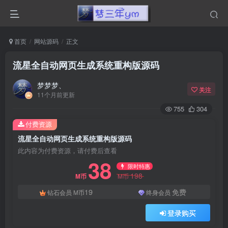
首页
网站源码
正文
流星全自动网页生成系统重构版源码
梦梦梦、
关注
11个月前更新
755
304
付费资源
流星全自动网页生成系统重构版源码
此内容为付费资源，请付费后查看
38
限时特惠
198
M币
M币
19
免费
钻石会员
M币
终身会员
登录购买