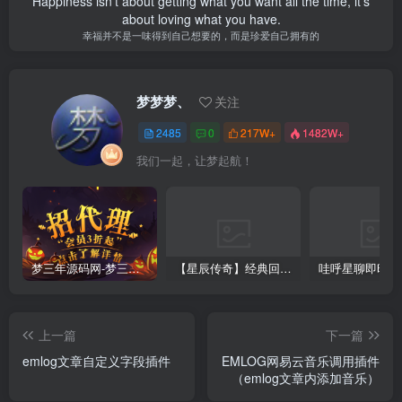
Happiness isn't about getting what you want all the time, it's
about loving what you have.
幸福并不是一味得到自己想要的，而是珍爱自己拥有的
梦梦梦、
关注
2485
0
217W+
1482W+
我们一起，让梦起航！
梦三年源码网-梦三年ym会员代理详情
【星辰传奇】经典回合制手游+安卓端+GM工具+详细搭建教程
上一篇
下一篇
emlog文章自定义字段插件
EMLOG网易云音乐调用插件
（emlog文章内添加音乐）