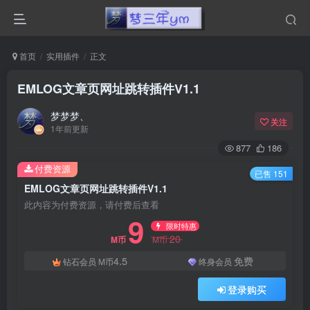
首页
实用插件
正文
EMLOG文章页网址跳转插件V1.1
梦梦梦、
关注
1年前更新
877
186
付费资源
已售 151
EMLOG文章页网址跳转插件V1.1
此内容为付费资源，请付费后查看
9
限时特惠
20
M币
M币
4.5
免费
钻石会员
M币
终身会员
登录购买