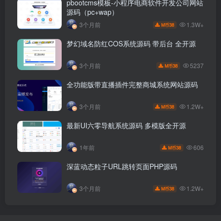
pbootcms模板-小程序电商软件开发公司网站
源码（pc+wap）
1.3W+
3个月前
38
M币
梦幻域名防红COS系统源码 带后台 全开源
5237
3个月前
38
M币
全功能版带直播插件完整商城系统网站源码
1.2W+
3个月前
38
M币
最新UI六零导航系统源码 多模版全开源
606
1年前
38
M币
深蓝动态粒子URL跳转页面PHP源码
1.2W+
3个月前
38
M币