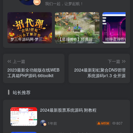
我们一起，让梦起航！
梦三年源码网-梦三年ym会员代理详情
【星辰传奇】经典回合制手游+安卓端+GM工具+详细搭建教程
上一篇
下一篇
2023最新全功能版在线WEB
2024最新彩虹聚合DNS管理
工具箱PHP源码 66toolkit
系统源码v1.3 全开源
站长推荐
2024最新股票系统源码 附教程
807
1年前
38
M币