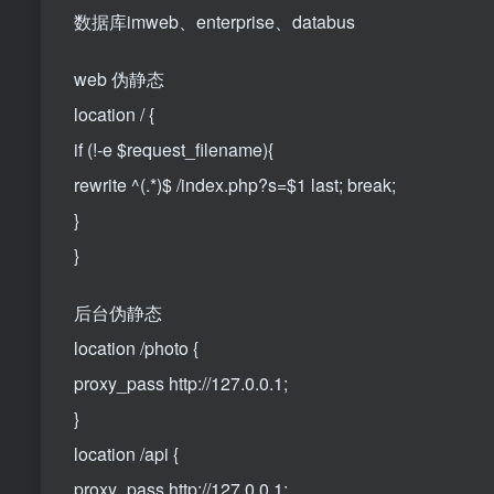
数据库imweb、enterprise、databus
web 伪静态
location / {
if (!-e $request_filename){
rewrite ^(.*)$ /index.php?s=$1 last; break;
}
}
后台伪静态
location /photo {
proxy_pass http://127.0.0.1;
}
location /api {
proxy_pass http://127.0.0.1;