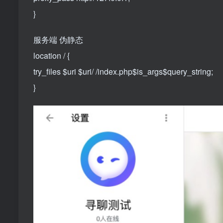
}
服务端 伪静态
location / {
try_files $uri $uri/ /index.php$is_args$query_string;
}