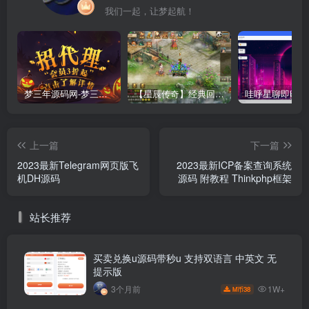
我们一起，让梦起航！
梦三年源码网-梦三年ym会员代理详情
【星辰传奇】经典回合制手游+安卓端+GM工具+详细搭建教程
上一篇
下一篇
2023最新Telegram网页版飞
2023最新ICP备案查询系统
机DH源码
源码 附教程 Thinkphp框架
站长推荐
买卖兑换u源码带秒u 支持双语言 中英文 无
提示版
1W+
3个月前
38
M币