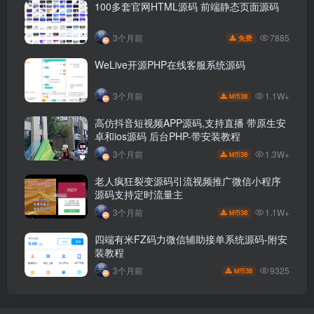
100多套官网HTML源码 前端静态页面源码
7885
3个月前
免费
WeLive开源PHP在线客服系统源码
1.1W+
3个月前
38
M币
高仿抖音短视频APP源码,支持直播 带原生安
卓和ios源码 后台PHP-带安装教程
1.3W+
3个月前
38
M币
老人疯狂裂变源码引流视频推广微信小程序
源码支持定时流量主
1.1W+
3个月前
38
M币
四端有米FZ码力微信辅助接单系统源码-附安
装教程
9325
3个月前
38
M币