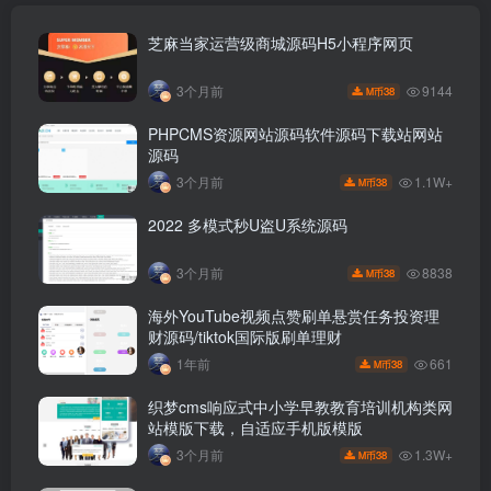
芝麻当家运营级商城源码H5小程序网页
9144
3个月前
38
M币
PHPCMS资源网站源码软件源码下载站网站
源码
1.1W+
3个月前
38
M币
2022 多模式秒U盗U系统源码
8838
3个月前
38
M币
海外YouTube视频点赞刷单悬赏任务投资理
财源码/tiktok国际版刷单理财
661
1年前
38
M币
织梦cms响应式中小学早教教育培训机构类网
站模版下载，自适应手机版模版
1.3W+
3个月前
38
M币