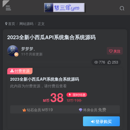
首页
网站源码
正文
2023全新小西瓜API系统集合系统源码
梦梦梦、
关注
11个月前更新
776
253
付费资源
2023全新小西瓜API系统集合系统源码
此内容为付费资源，请付费后查看
38
限时特惠
198
M币
M币
19
免费
钻石会员
M币
终身会员
登录购买