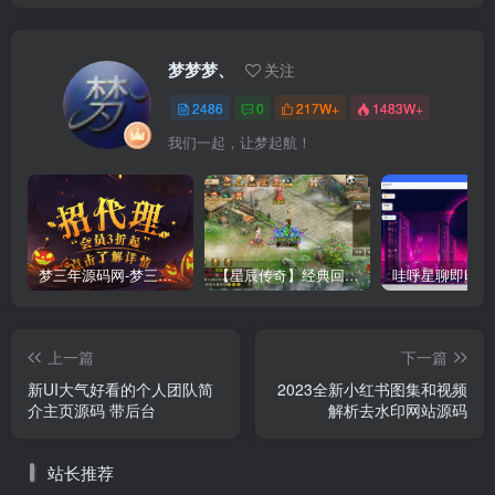
梦梦梦、
关注
2486
0
217W+
1483W+
我们一起，让梦起航！
梦三年源码网-梦三年ym会员代理详情
【星辰传奇】经典回合制手游+安卓端+GM工具+详细搭建教程
上一篇
下一篇
新UI大气好看的个人团队简
2023全新小红书图集和视频
介主页源码 带后台
解析去水印网站源码
站长推荐