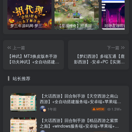
梦三年源码网-梦三年ym会员代理详情
【星辰传奇】经典回合制手游+安卓端+GM工具+详细搭建教程
上一篇
下一篇
【神武】MT3换皮版本手游
【梦幻西游】多端互通【鹿
【功夫神武】+全自动搭建服
影西游】-安卓+PC【实测可
务端+安卓端+苹果端+源码
用】+GM运营后台+视频搭
+GM后台+玩家授权后台+视
建教程
站长推荐
频搭建教程
【大话西游】回合制手游【天空西游之南山
西游】+全自动搭建服务端+安卓端+苹果端
+GM后台+视频搭建教程
1.3W+
1年前
30
M币
【大话西游】回合制手游【精品西游之紫禁
之巅】+windows服务端+安卓端+苹果端+GM
充值后台+视频搭建教程