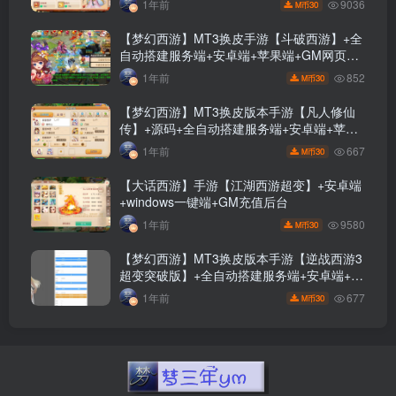
9036
1年前
30
M币
【梦幻西游】MT3换皮手游【斗破西游】+全
自动搭建服务端+安卓端+苹果端+GM网页后
台+视频搭建教程
852
1年前
30
M币
【梦幻西游】MT3换皮版本手游【凡人修仙
传】+源码+全自动搭建服务端+安卓端+苹果
端+GM后台+玩家授权后台+视频搭建教程
667
1年前
30
M币
【大话西游】手游【江湖西游超变】+安卓端
+windows一键端+GM充值后台
9580
1年前
30
M币
【梦幻西游】MT3换皮版本手游【逆战西游3
超变突破版】+全自动搭建服务端+安卓端+苹
果端+全套源码+攻略+GM后台+玩家授权后
677
1年前
30
M币
台+视频搭建教程