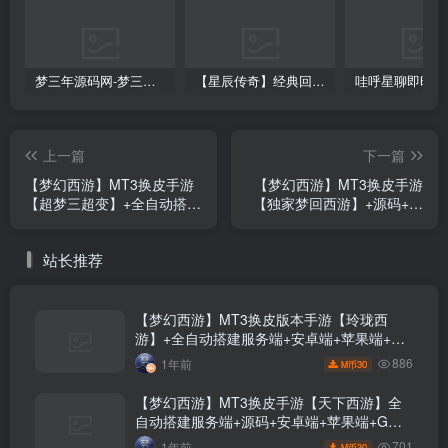
梦三年源码网-梦三年ym会员代理详情
【星辰传奇】经典回合制手游+安卓端+GM工具+详细搭建教程
上一篇
下一篇
【梦幻西游】MT3换皮手游
【梦幻西游】MT3换皮手游
【超梦三超变】+全自动搭建
【独家梦回西游】+源码+全
服务端+全套源码+端游地图
自动搭建服务端+安卓端+苹
+端游模型+商业开服+安卓
果端+GM后台+视频搭建教
站长推荐
端+苹果端+GM后台+视频架
程
设教程
【梦幻西游】MT3换皮版本手游【玲珑西
游】+全自动搭建服务端+安卓端+苹果端+源
码+攻略+GM后台+玩家授权后台+视频搭建
886
1年前
30
M币
教程
【梦幻西游】MT3换皮手游【天下西游】全
自动搭建服务端+源码+安卓端+苹果端+GM
后台+视频搭建教程
701
1年前
30
M币