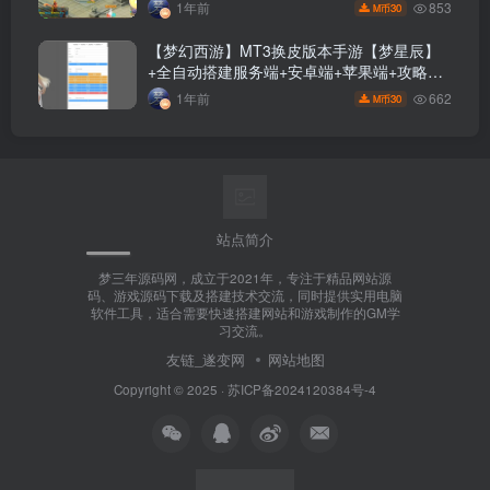
码+GM后台+玩家授权后台+视频搭建教程
853
1年前
30
M币
【梦幻西游】MT3换皮版本手游【梦星辰】
+全自动搭建服务端+安卓端+苹果端+攻略
+GM后台+玩家授权后台+视频搭建教程
662
1年前
30
M币
站点简介
梦三年源码网，成立于2021年，专注于精品网站源
码、游戏源码下载及搭建技术交流，同时提供实用电脑
软件工具，适合需要快速搭建网站和游戏制作的GM学
习交流。
友链_遂变网
网站地图
Copyright © 2025 ·
苏ICP备2024120384号-4