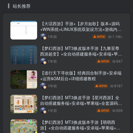
源码+GM后台+视频搭建教
+GM网页充值后台+视频搭
站长推荐
程
建教程
【大话西游】手游+【岁月如歌】版本+源码
+WIN系统+LINUX系统双架设方法+游戏内
GM后台+代理运营后台
1.1W+
1年前
30
M币
【梦幻西游】MT3换皮版本手游【九黎至尊
西游超变】+全自动搭建服务端+安卓端+苹果
端+源码+GM后台+玩家授权后台+视频搭建
847
1年前
30
M币
教程
【道行天下寻欢版】经典回合制手游+安卓端
+运营&GM后台+详细搭建教程
8187
1年前
30
M币
【梦幻西游】MT3换皮手游【星河西游】全
自动搭建服务端+安卓端+苹果端+全套源码
+GM后台+视频搭建教程
659
1年前
30
M币
【梦幻西游】MT3换皮版本手游【萌萌西
游】+全自动搭建服务端+安卓端+苹果端+源