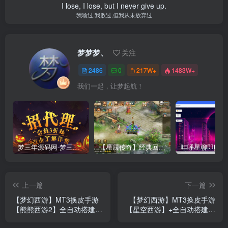
I lose, I lose, but I never give up.
我输过,我败过,但我从未放弃过
梦梦梦、
关注
2486
0
217W+
1483W+
我们一起，让梦起航！
梦三年源码网-梦三年ym会员代理详情
【星辰传奇】经典回合制手游+安卓端+GM工具+详细搭建教程
上一篇
下一篇
【梦幻西游】MT3换皮手游
【梦幻西游】MT3换皮手游
【熊熊西游2】全自动搭建服
【星空西游】+全自动搭建服
务端+安卓端+苹果端+全套
务端+安卓端+苹果端+源码