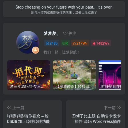
Stop cheating on your future with your past... it's over.
别再用你的过去欺骗你的未来，过去已经过去了
梦梦梦、
关注
2485
0
217W+
1482W+
我们一起，让梦起航！
梦三年源码网-梦三年ym会员代理详情
【星辰传奇】经典回合制手游+安卓端+GM工具+详细搭建教程
上一篇
下一篇
哔哩哔哩·猜你喜欢 – 给
Zibll子比主题 自助售卡发卡
bilibili 加上哔哩哔哩功能
插件 源码 WordPress插件