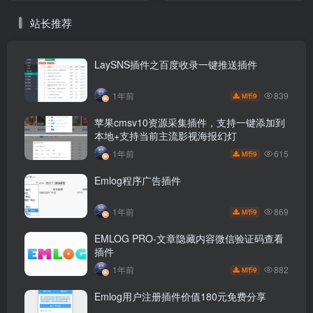
站长推荐
LaySNS插件之百度收录一键推送插件
839
1年前
9
M币
苹果cmsv10资源采集插件，支持一键添加到
本地+支持当前主流影视海报幻灯
615
1年前
9
M币
Emlog程序广告插件
869
1年前
9
M币
EMLOG PRO-文章隐藏内容微信验证码查看
插件
882
1年前
9
M币
Emlog用户注册插件价值180元免费分享