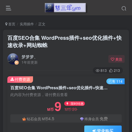
首页
实用插件
正文
百度SEO合集 WordPress插件+seo优化插件+快
速收录+网站蜘蛛
梦梦梦、
关注
1年前更新
813
213
付费资源
已售 114
百度SEO合集 WordPress插件+seo优化插件+快速收录+网站蜘蛛
此内容为付费资源，请付费后查看
9
限时特惠
20
M币
M币
4.5
免费
钻石会员
M币
终身会员
登录购买