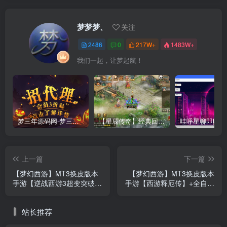
梦梦梦、
关注
2486
0
217W+
1483W+
我们一起，让梦起航！
梦三年源码网-梦三年ym会员代理详情
【星辰传奇】经典回合制手游+安卓端+GM工具+详细搭建教程
上一篇
下一篇
【梦幻西游】MT3换皮版本
【梦幻西游】MT3换皮版本
手游【逆战西游3超变突破挂
手游【西游释厄传】+全自动
机版】+全自动搭建服务端
搭建服务端+安卓端+苹果端
+安卓端+苹果端+全套源码
+攻略+GM后台+玩家授权后
站长推荐
+攻略+GM后台+玩家授权后
台+视频搭建教程
台+视频搭建教程