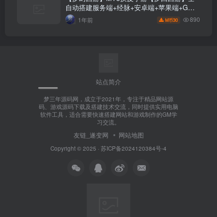
自动搭建服务端+经脉+安卓端+苹果端+GM
后台+视频搭建教程
890
1年前
30
M币
站点简介
梦三年源码网，成立于2021年，专注于精品网站源
码、游戏源码下载及搭建技术交流，同时提供实用电脑
软件工具，适合需要快速搭建网站和游戏制作的GM学
习交流。
友链_遂变网
网站地图
Copyright © 2025 ·
苏ICP备2024120384号-4