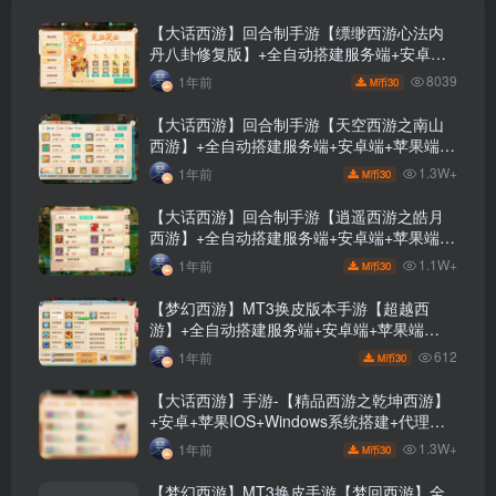
【大话西游】回合制手游【缥缈西游心法内
丹八卦修复版】+全自动搭建服务端+安卓端
+苹果端+GM后台+视频搭建教程
8039
1年前
30
M币
【大话西游】回合制手游【天空西游之南山
西游】+全自动搭建服务端+安卓端+苹果端
+GM后台+视频搭建教程
1.3W+
1年前
30
M币
【大话西游】回合制手游【逍遥西游之皓月
西游】+全自动搭建服务端+安卓端+苹果端
+GM后台+详细搭建教程
1.1W+
1年前
30
M币
【梦幻西游】MT3换皮版本手游【超越西
游】+全自动搭建服务端+安卓端+苹果端
+GM后台+玩家授权后台+视频搭建教程
612
1年前
30
M币
【大话西游】手游-【精品西游之乾坤西游】
+安卓+苹果IOS+Windows系统搭建+代理后
台
1.3W+
1年前
30
M币
【梦幻西游】MT3换皮手游【梦回西游】全