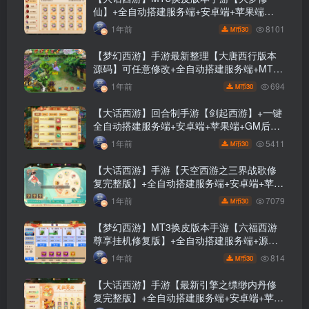
仙】+全自动搭建服务端+安卓端+苹果端
+GM后台+玩家授权后台+视频搭建教程
8101
1年前
30
M币
【梦幻西游】手游最新整理【大唐西行版本
源码】可任意修改+全自动搭建服务端+MT3
服务端+PC端+苹果端+安卓端+GM页面后台
694
1年前
30
M币
+视频架设教程
【大话西游】回合制手游【剑起西游】+一键
全自动搭建服务端+安卓端+苹果端+GM后台
+视频搭建教程
5411
1年前
30
M币
【大话西游】手游【天空西游之三界战歌修
复完整版】+全自动搭建服务端+安卓端+苹果
端+GM后台+视频搭建教程
7079
1年前
30
M币
【梦幻西游】MT3换皮版本手游【六福西游
尊享挂机修复版】+全自动搭建服务端+源码
+安卓端+苹果端+GM后台+视频搭建教程
814
1年前
30
M币
【大话西游】手游【最新引擎之缥缈内丹修
复完整版】+全自动搭建服务端+安卓端+苹果