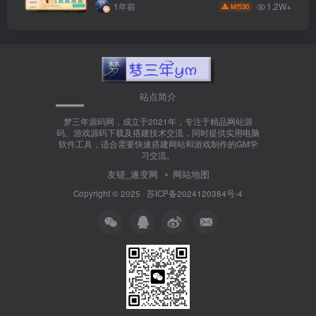
端+GM后台+视频搭建教程
1.2W+
1年前
30
M币
站点简介
梦三年源码网，成立于2021年，专注于精品网站源
码、游戏源码下载及搭建技术交流，同时提供实用电脑
软件工具，适合需要快速搭建网站和游戏制作的GM学
习交流。
友链_遂变网
网站地图
Copyright © 2025 ·
苏ICP备2024120384号-4