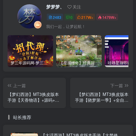
梦梦梦、
关注
2483
0
217W+
1479W+
我们一起，让梦起航！
梦三年源码网-梦三年ym会员代理详情
【星辰传奇】经典回合制手游+安卓端+GM工具+详细搭建教程
上一篇
下一篇
【梦幻西游】MT3换皮版本
【梦幻西游】MT3换皮版本
手游【天香物语】+源码+全
手游【哓梦第一季】+全自动
自动搭建服务端+安卓端+苹
搭建服务端+源码+安卓端
果端+GM后台+玩家授权后
+苹果端+GM后台+玩家授权
站长推荐
台+视频搭建教程
后台+视频搭建教程
【大话西游】MT3换皮版本手游【大梦修