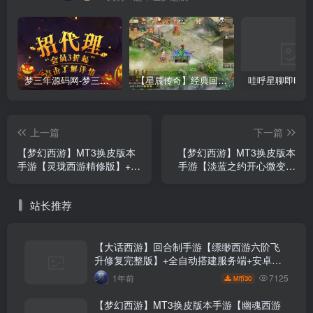
梦三年源码网-梦三年ym会员代理详情
【星辰传奇】经典回合制手游+安卓端+GM工具+详细搭建教程
上一篇
下一篇
【梦幻西游】MT3换皮版本
【梦幻西游】MT3换皮版本
手游【灵珑西游精修版】+全
手游【淡蓝之约开心微变】
自动搭建服务端+安卓端+苹
+全自动搭建服务端+安卓端
果端+GM后台+视频搭建教
+苹果端+全套源码+攻略
站长推荐
程
+GM后台+玩家授权后台+视
频搭建教程
【大话西游】回合制手游【缥缈西游六阶飞
升修复完整版】+全自动搭建服务端+安卓端
+苹果端+GM后台+视频搭建教程
7125
1年前
30
M币
【梦幻西游】MT3换皮版本手游【幽魂西游