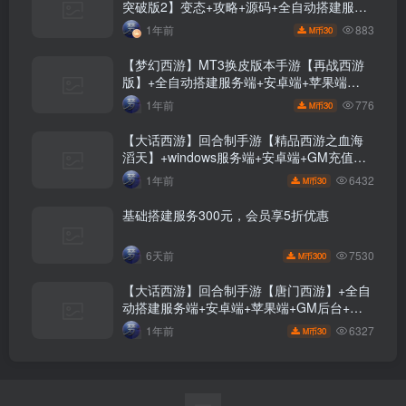
突破版2】变态+攻略+源码+全自动搭建服务
端+安卓端+苹果端+GM后台+玩家授权后台
883
1年前
30
M币
+视频搭建教程
【梦幻西游】MT3换皮版本手游【再战西游
版】+全自动搭建服务端+安卓端+苹果端
+GM后台+源码+玩家授权后台+视频搭建教
776
1年前
30
M币
程
【大话西游】回合制手游【精品西游之血海
滔天】+windows服务端+安卓端+GM充值后
台+视频搭建教程
6432
1年前
30
M币
基础搭建服务300元，会员享5折优惠
7530
6天前
300
M币
【大话西游】回合制手游【唐门西游】+全自
动搭建服务端+安卓端+苹果端+GM后台+视
频搭建教程
6327
1年前
30
M币