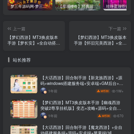
梦三年源码网-梦三年ym会员代理详情
【星辰传奇】经典回合制手游+安卓端+GM工具+详细搭建教程
上一篇
下一篇
【梦幻西游】MT3换皮版本
【梦幻西游】MT3换皮版本
手游【梦长安】+全自动搭建
手游【怀旧完美西游】+全自
服务端+源码+攻略+安卓端
动搭建服务端+安卓端+苹果
+苹果端+GM后台+玩家授权
端+源码+GM后台+玩家授权
站长推荐
后台+视频搭建教程
后台+视频搭建教程
【大话西游】回合制手游【新龙族西游】+源
码+windows搭建服务端+安卓端+GM后台+视
频搭建教程
1W+
1年前
30
M币
【梦幻西游】MT3换皮版本手游【幽魂西游
突破2尊享挂机版】变态+攻略+源码+全自动
搭建服务端+安卓端+苹果端+GM后台+玩家
670
1年前
30
M币
授权后台+视频搭建教程
【大话西游】回合制手游【魔龙西游】+全自
动搭建服务端+源码+安卓端+苹果端(域