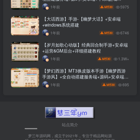
名)+GM后台+视频搭建教程
5975
1年前
30
M币
【大话西游】手游-【幽梦大话】+安卓端
+windows系统搭建
6746
1年前
30
M币
【岁月如歌心动版】经典回合制手游+安卓端
+运营&GM后台+详细搭建教程
1.3W+
1年前
30
M币
【梦幻西游】MT3换皮版本手游【幽梦西游
手游风】+全自动搭建服务端+源码+安卓端
+苹果端+网页GM后台+视频搭建教程
695
1年前
30
M币
站点简介
梦三年源码网，成立于2021年，专注于精品网站源